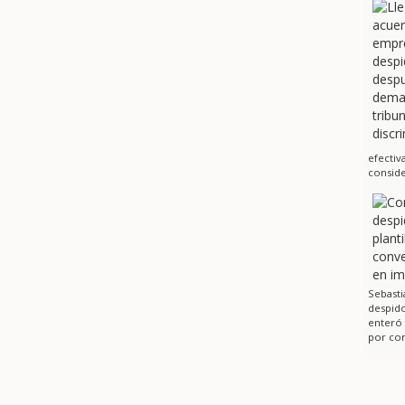
efectiv
conside
Sebasti
despido
enteró
por cor