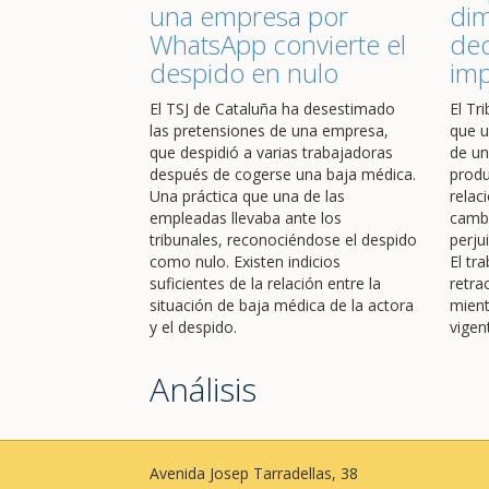
una empresa por
dim
WhatsApp convierte el
dec
despido en nulo
im
El TSJ de Cataluña ha desestimado
El Tr
las pretensiones de una empresa,
que u
que despidió a varias trabajadoras
de un
después de cogerse una baja médica.
produ
Una práctica que una de las
relac
empleadas llevaba ante los
cambi
tribunales, reconociéndose el despido
perju
como nulo. Existen indicios
El tr
suficientes de la relación entre la
retra
situación de baja médica de la actora
mient
y el despido.
vigen
Análisis
Avenida Josep Tarradellas, 38