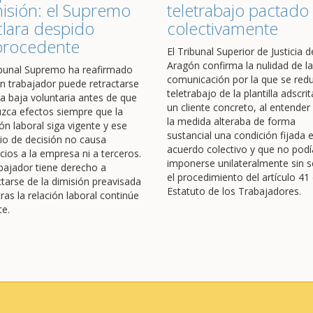
isión: el Supremo
teletrabajo pactado
lara despido
colectivamente
procedente
El Tribunal Superior de Justicia d
Aragón confirma la nulidad de la
ibunal Supremo ha reafirmado
comunicación por la que se redu
n trabajador puede retractarse
teletrabajo de la plantilla adscrit
a baja voluntaria antes de que
un cliente concreto, al entender
zca efectos siempre que la
la medida alteraba de forma
ión laboral siga vigente y ese
sustancial una condición fijada 
o de decisión no causa
acuerdo colectivo y que no podí
icios a la empresa ni a terceros.
imponerse unilateralmente sin s
abajador tiene derecho a
el procedimiento del artículo 41 
ctarse de la dimisión preavisada
Estatuto de los Trabajadores.
ras la relación laboral continúe
te.