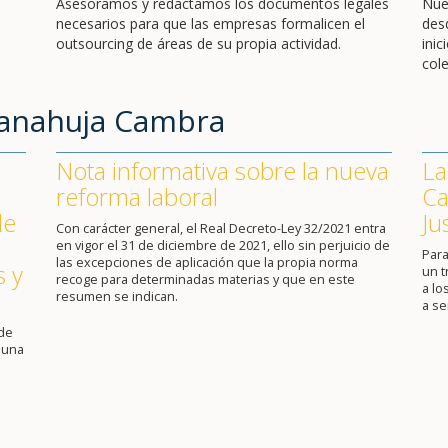
Asesoramos y redactamos los documentos legales
Nue
necesarios para que las empresas formalicen el
des
outsourcing de áreas de su propia actividad.
ini
cole
Sanahuja Cambra
Nota informativa sobre la nueva
La
reforma laboral
Ca
de
Ju
Con carácter general, el Real Decreto-Ley 32/2021 entra
en vigor el 31 de diciembre de 2021, ello sin perjuicio de
Para
las excepciones de aplicación que la propia norma
s y
un 
recoge para determinadas materias y que en este
a lo
resumen se indican.
a se
 de
 una