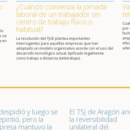
o
¿Cuándo comienza la jornada
Va
laboral de un trabajador sin
te
centro de trabajo físico o
Cual
habitual?
por 
lo
fech
e se
ampl
La resolución del TJUE plantea importantes
a en
efec
interrogantes para aquellas empresas que han
ade
adoptado un modelo organizativo acorde con el uso del
desarrollo tecnológico actual, tipificado legalmente
como trabajo a distancia (teletrabajo).
despidió y luego se
El TSJ de Aragón an
epintió, pero la
la reversibilidad
resa mantuvo la
unilateral del