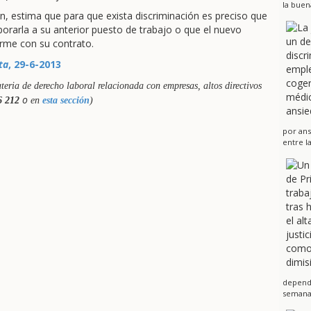
la buen
n, estima que para que exista discriminación es preciso que
orarla a su anterior puesto de trabajo o que el nuevo
orme con su contrato.
ta
, 29-6-2013
teria de derecho laboral relacionada con empresas, altos directivos
o
6 212
en
esta sección
)
por ans
entre l
dependi
semanas