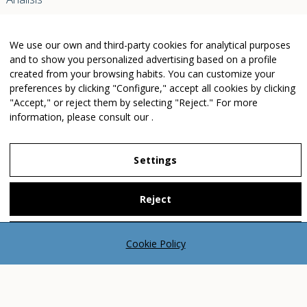
We use our own and third-party cookies for analytical purposes
Avenida Josep Tarradellas, 38
and to show you personalized advertising based on a profile
08029 Barcelona
created from your browsing habits. You can customize your
Tel +34 934 196 212
· Fax +34 933 554 901
info@sanahujacambra.com
preferences by clicking "Configure," accept all cookies by clicking
"Accept," or reject them by selecting "Reject." For more
information, please consult our
.
Aviso legal
Política de privacidad
Política de cookies
Settings
Política de web i redes
Parking público: Avenida Josep Tarradellas, 38
Reject
Accept
Cookie Policy
Cookie Policy
Legal Notice
Privacy Policy
Settings