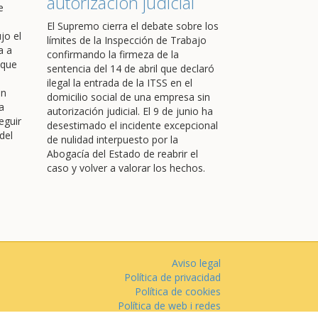
autorización judicial
e
El Supremo cierra el debate sobre los
jo el
límites de la Inspección de Trabajo
a a
confirmando la firmeza de la
 que
sentencia del 14 de abril que declaró
ilegal la entrada de la ITSS en el
en
domicilio social de una empresa sin
a
autorización judicial. El 9 de junio ha
eguir
desestimado el incidente excepcional
del
de nulidad interpuesto por la
Abogacía del Estado de reabrir el
caso y volver a valorar los hechos.
Aviso legal
Política de privacidad
Política de cookies
Política de web i redes