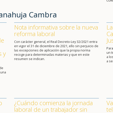
cole
Sanahuja Cambra
Nota informativa sobre la nueva
La
reforma laboral
Ca
de
Ju
Con carácter general, el Real Decreto-Ley 32/2021 entra
en vigor el 31 de diciembre de 2021, ello sin perjuicio de
Para
las excepciones de aplicación que la propia norma
s y
un 
recoge para determinadas materias y que en este
a lo
resumen se indican.
a se
 de
 una
o
¿Cuándo comienza la jornada
Va
laboral de un trabajador sin
te