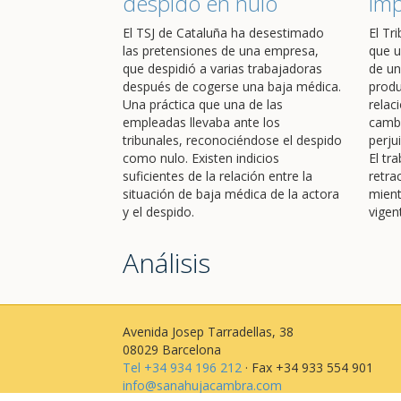
despido en nulo
im
El TSJ de Cataluña ha desestimado
El Tr
las pretensiones de una empresa,
que u
que despidió a varias trabajadoras
de un
después de cogerse una baja médica.
produ
Una práctica que una de las
relac
empleadas llevaba ante los
cambi
tribunales, reconociéndose el despido
perju
como nulo. Existen indicios
El tr
suficientes de la relación entre la
retra
situación de baja médica de la actora
mient
y el despido.
vigen
Análisis
Avenida Josep Tarradellas, 38
08029 Barcelona
Tel +34 934 196 212
· Fax +34 933 554 901
info@sanahujacambra.com