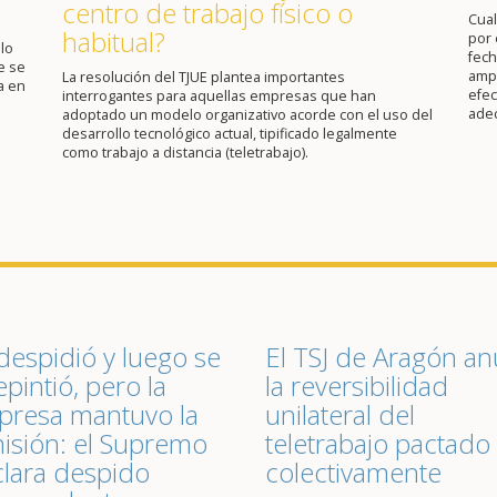
centro de trabajo físico o
Cual
habitual?
por 
lo
fech
e se
ampl
La resolución del TJUE plantea importantes
a en
efec
interrogantes para aquellas empresas que han
ade
adoptado un modelo organizativo acorde con el uso del
desarrollo tecnológico actual, tipificado legalmente
como trabajo a distancia (teletrabajo).
despidió y luego se
El TSJ de Aragón an
epintió, pero la
la reversibilidad
resa mantuvo la
unilateral del
isión: el Supremo
teletrabajo pactado
lara despido
colectivamente