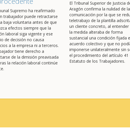
procedente
El Tribunal Superior de Justicia d
Aragón confirma la nulidad de la
ibunal Supremo ha reafirmado
comunicación por la que se redu
n trabajador puede retractarse
teletrabajo de la plantilla adscrit
a baja voluntaria antes de que
un cliente concreto, al entender
zca efectos siempre que la
la medida alteraba de forma
ión laboral siga vigente y ese
sustancial una condición fijada 
o de decisión no causa
acuerdo colectivo y que no podí
icios a la empresa ni a terceros.
imponerse unilateralmente sin s
abajador tiene derecho a
el procedimiento del artículo 41 
ctarse de la dimisión preavisada
Estatuto de los Trabajadores.
ras la relación laboral continúe
te.