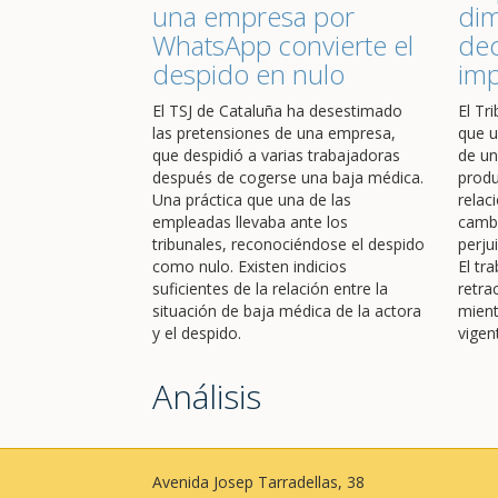
una empresa por
dim
WhatsApp convierte el
dec
despido en nulo
im
El TSJ de Cataluña ha desestimado
El Tr
las pretensiones de una empresa,
que u
que despidió a varias trabajadoras
de un
después de cogerse una baja médica.
produ
Una práctica que una de las
relac
empleadas llevaba ante los
cambi
tribunales, reconociéndose el despido
perju
como nulo. Existen indicios
El tr
suficientes de la relación entre la
retra
situación de baja médica de la actora
mient
y el despido.
vigen
Análisis
Avenida Josep Tarradellas, 38