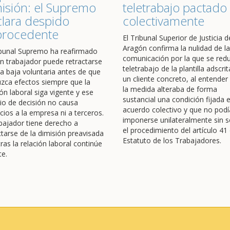
isión: el Supremo
teletrabajo pactado
lara despido
colectivamente
procedente
El Tribunal Superior de Justicia d
Aragón confirma la nulidad de la
ibunal Supremo ha reafirmado
comunicación por la que se redu
n trabajador puede retractarse
teletrabajo de la plantilla adscrit
a baja voluntaria antes de que
un cliente concreto, al entender
zca efectos siempre que la
la medida alteraba de forma
ión laboral siga vigente y ese
sustancial una condición fijada 
o de decisión no causa
acuerdo colectivo y que no podí
icios a la empresa ni a terceros.
imponerse unilateralmente sin s
abajador tiene derecho a
el procedimiento del artículo 41 
ctarse de la dimisión preavisada
Estatuto de los Trabajadores.
ras la relación laboral continúe
te.