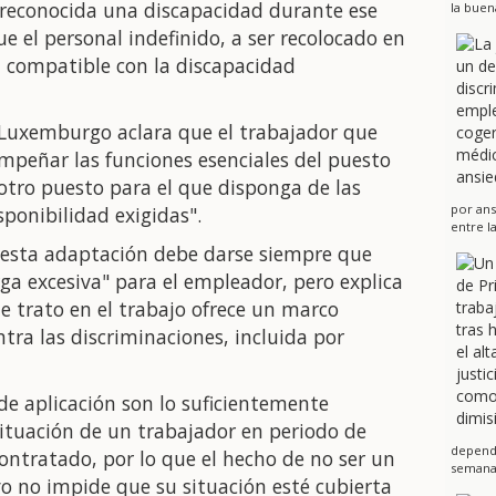
a reconocida una discapacidad durante ese
la buen
ue el personal indefinido, a ser recolocado en
 compatible con la discapacidad
n Luxemburgo aclara que el trabajador que
mpeñar las funciones esenciales del puesto
otro puesto para el que disponga de las
por ans
ponibilidad exigidas".
entre l
 esta adaptación debe darse siempre que
a excesiva" para el empleador, pero explica
de trato en el trabajo ofrece un marco
ntra las discriminaciones, incluida por
de aplicación son lo suficientemente
ituación de un trabajador en periodo de
dependi
contratado, por lo que el hecho de no ser un
semanas
vo no impide que su situación esté cubierta