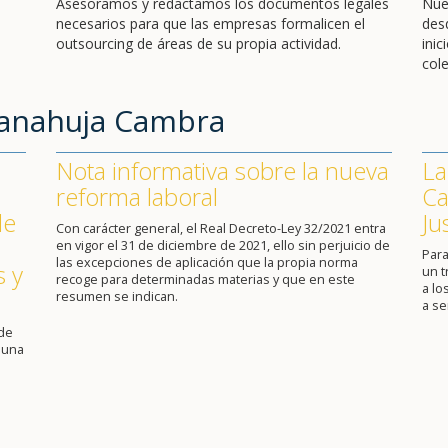
Asesoramos y redactamos los documentos legales
Nue
necesarios para que las empresas formalicen el
des
outsourcing de áreas de su propia actividad.
ini
cole
Sanahuja Cambra
Nota informativa sobre la nueva
La
reforma laboral
Ca
de
Ju
Con carácter general, el Real Decreto-Ley 32/2021 entra
en vigor el 31 de diciembre de 2021, ello sin perjuicio de
Para
las excepciones de aplicación que la propia norma
s y
un 
recoge para determinadas materias y que en este
a lo
resumen se indican.
a se
 de
 una