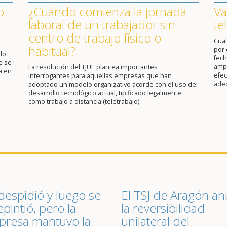
o
¿Cuándo comienza la jornada
Va
laboral de un trabajador sin
te
centro de trabajo físico o
Cual
habitual?
por 
lo
fech
e se
ampl
La resolución del TJUE plantea importantes
a en
efec
interrogantes para aquellas empresas que han
ade
adoptado un modelo organizativo acorde con el uso del
desarrollo tecnológico actual, tipificado legalmente
como trabajo a distancia (teletrabajo).
despidió y luego se
El TSJ de Aragón an
epintió, pero la
la reversibilidad
resa mantuvo la
unilateral del