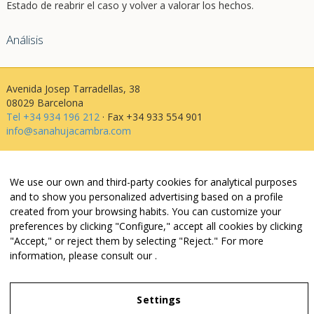
Estado de reabrir el caso y volver a valorar los hechos.
Análisis
Avenida Josep Tarradellas, 38
08029 Barcelona
Tel +34 934 196 212
· Fax +34 933 554 901
info@sanahujacambra.com
Aviso legal
We use our own and third-party cookies for analytical purposes
Política de privacidad
and to show you personalized advertising based on a profile
Política de cookies
created from your browsing habits. You can customize your
Política de web i redes
preferences by clicking "Configure," accept all cookies by clicking
Parking público: Avenida Josep Tarradellas, 38
"Accept," or reject them by selecting "Reject." For more
information, please consult our
.
Legal Notice
Settings