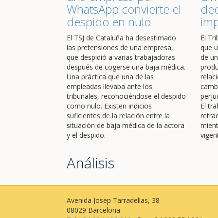
WhatsApp convierte el
dec
despido en nulo
im
El TSJ de Cataluña ha desestimado
El Tr
las pretensiones de una empresa,
que u
que despidió a varias trabajadoras
de un
después de cogerse una baja médica.
produ
Una práctica que una de las
relac
empleadas llevaba ante los
cambi
tribunales, reconociéndose el despido
perju
como nulo. Existen indicios
El tr
suficientes de la relación entre la
retra
situación de baja médica de la actora
mient
y el despido.
vigen
Análisis
Avenida Josep Tarradellas, 38
08029 Barcelona