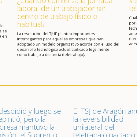
o
¿Cuándo comienza la jornada
Va
laboral de un trabajador sin
te
centro de trabajo físico o
Cual
habitual?
por 
lo
fech
e se
ampl
La resolución del TJUE plantea importantes
a en
efec
interrogantes para aquellas empresas que han
ade
adoptado un modelo organizativo acorde con el uso del
desarrollo tecnológico actual, tipificado legalmente
como trabajo a distancia (teletrabajo).
despidió y luego se
El TSJ de Aragón an
epintió, pero la
la reversibilidad
resa mantuvo la
unilateral del
isión: el Supremo
teletrabajo pactado