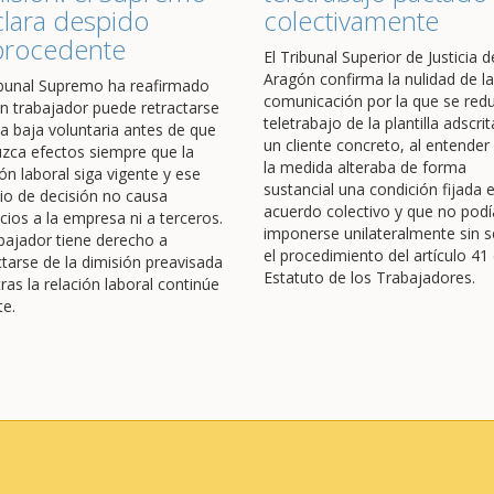
lara despido
colectivamente
procedente
El Tribunal Superior de Justicia d
Aragón confirma la nulidad de la
ibunal Supremo ha reafirmado
comunicación por la que se redu
n trabajador puede retractarse
teletrabajo de la plantilla adscrit
a baja voluntaria antes de que
un cliente concreto, al entender
zca efectos siempre que la
la medida alteraba de forma
ión laboral siga vigente y ese
sustancial una condición fijada 
o de decisión no causa
acuerdo colectivo y que no podí
icios a la empresa ni a terceros.
imponerse unilateralmente sin s
abajador tiene derecho a
el procedimiento del artículo 41 
ctarse de la dimisión preavisada
Estatuto de los Trabajadores.
ras la relación laboral continúe
te.