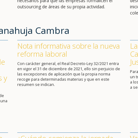
necesarios para que las empresas formalicen el
des
outsourcing de áreas de su propia actividad.
ini
cole
Sanahuja Cambra
Nota informativa sobre la nueva
La
reforma laboral
Ca
de
Ju
Con carácter general, el Real Decreto-Ley 32/2021 entra
en vigor el 31 de diciembre de 2021, ello sin perjuicio de
Para
las excepciones de aplicación que la propia norma
s y
un 
recoge para determinadas materias y que en este
a lo
resumen se indican.
a se
 de
 una