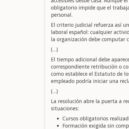
accesibles desde casa. Aunque el 
obligatorio impide que el trab
personal.
El criterio judicial refuerza así 
laboral español: cualquier activ
la organización debe computar 
(…)
El tiempo adicional debe aparece
correspondiente retribución o c
como establece el Estatuto de los
empleado podría iniciar una recl
(…)
La resolución abre la puerta a 
situaciones:
Cursos obligatorios realiza
Formación exigida sin com