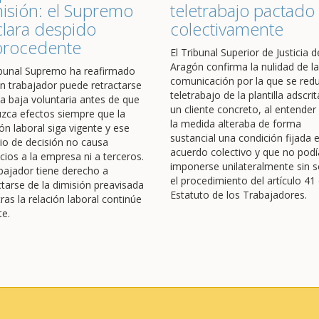
isión: el Supremo
teletrabajo pactado
lara despido
colectivamente
procedente
El Tribunal Superior de Justicia d
Aragón confirma la nulidad de la
ibunal Supremo ha reafirmado
comunicación por la que se redu
n trabajador puede retractarse
teletrabajo de la plantilla adscrit
a baja voluntaria antes de que
un cliente concreto, al entender
zca efectos siempre que la
la medida alteraba de forma
ión laboral siga vigente y ese
sustancial una condición fijada 
o de decisión no causa
acuerdo colectivo y que no podí
icios a la empresa ni a terceros.
imponerse unilateralmente sin s
abajador tiene derecho a
el procedimiento del artículo 41 
ctarse de la dimisión preavisada
Estatuto de los Trabajadores.
ras la relación laboral continúe
te.