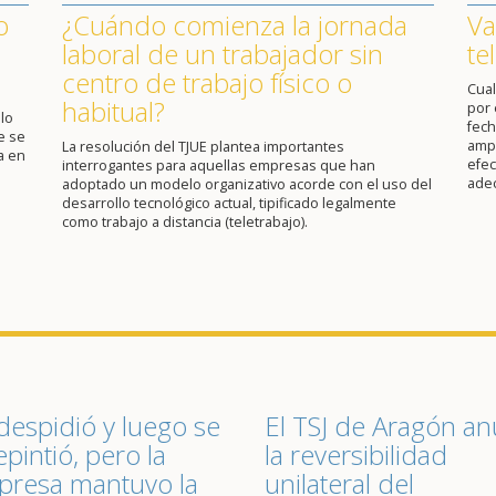
o
¿Cuándo comienza la jornada
Va
laboral de un trabajador sin
te
centro de trabajo físico o
Cual
habitual?
por 
lo
fech
e se
ampl
La resolución del TJUE plantea importantes
a en
efec
interrogantes para aquellas empresas que han
ade
adoptado un modelo organizativo acorde con el uso del
desarrollo tecnológico actual, tipificado legalmente
como trabajo a distancia (teletrabajo).
despidió y luego se
El TSJ de Aragón an
epintió, pero la
la reversibilidad
resa mantuvo la
unilateral del