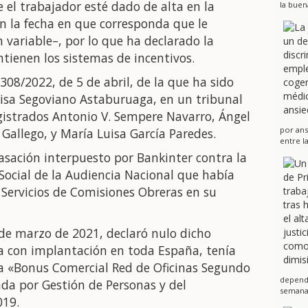
 el trabajador esté dado de alta en la
la buen
n la fecha en que corresponda que le
 variable–, por lo que ha declarado la
ntienen los sistemas de incentivos.
 308/2022, de 5 de abril, de la que ha sido
uisa Segoviano Astaburuaga, en un tribunal
istrados Antonio V. Sempere Navarro, Ángel
por ans
 Gallego, y María Luisa García Paredes.
entre l
casación interpuesto por Bankinter contra la
 Social de la Audiencia Nacional que había
 Servicios de Comisiones Obreras en su
 de marzo de 2021, declaró nulo dicho
a con implantación en toda España, tenía
da «Bonus Comercial Red de Oficinas Segundo
dependi
da por Gestión de Personas y del
semanas
019.