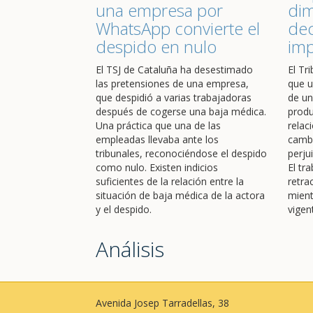
una empresa por
dim
WhatsApp convierte el
dec
despido en nulo
im
El TSJ de Cataluña ha desestimado
El Tr
las pretensiones de una empresa,
que u
que despidió a varias trabajadoras
de un
después de cogerse una baja médica.
produ
Una práctica que una de las
relac
empleadas llevaba ante los
cambi
tribunales, reconociéndose el despido
perju
como nulo. Existen indicios
El tr
suficientes de la relación entre la
retra
situación de baja médica de la actora
mient
y el despido.
vigen
Análisis
Avenida Josep Tarradellas, 38