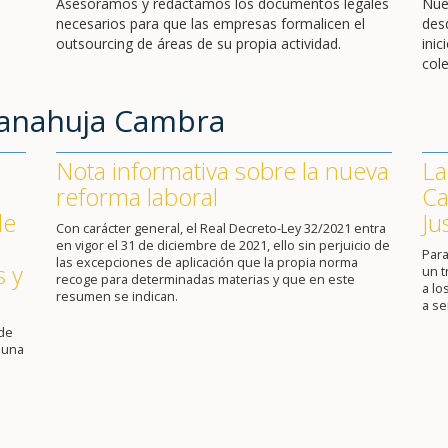
Asesoramos y redactamos los documentos legales
Nue
necesarios para que las empresas formalicen el
des
outsourcing de áreas de su propia actividad.
ini
cole
Sanahuja Cambra
Nota informativa sobre la nueva
La
reforma laboral
Ca
de
Ju
Con carácter general, el Real Decreto-Ley 32/2021 entra
en vigor el 31 de diciembre de 2021, ello sin perjuicio de
Para
las excepciones de aplicación que la propia norma
s y
un 
recoge para determinadas materias y que en este
a lo
resumen se indican.
a se
 de
 una