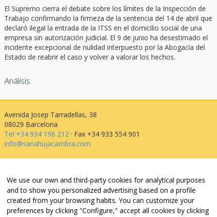
El Supremo cierra el debate sobre los límites de la Inspección de
Trabajo confirmando la firmeza de la sentencia del 14 de abril que
declaró ilegal la entrada de la ITSS en el domicilio social de una
empresa sin autorización judicial. El 9 de junio ha desestimado el
incidente excepcional de nulidad interpuesto por la Abogacía del
Estado de reabrir el caso y volver a valorar los hechos.
Análisis
Avenida Josep Tarradellas, 38
08029 Barcelona
Tel +34 934 196 212
· Fax +34 933 554 901
info@sanahujacambra.com
Aviso legal
We use our own and third-party cookies for analytical purposes
Política de privacidad
and to show you personalized advertising based on a profile
Política de cookies
created from your browsing habits. You can customize your
Política de web i redes
preferences by clicking "Configure," accept all cookies by clicking
Parking público: Avenida Josep Tarradellas, 38