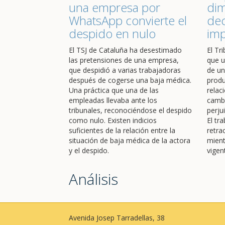
una empresa por
dim
WhatsApp convierte el
dec
despido en nulo
im
El TSJ de Cataluña ha desestimado
El Tr
las pretensiones de una empresa,
que u
que despidió a varias trabajadoras
de un
después de cogerse una baja médica.
produ
Una práctica que una de las
relac
empleadas llevaba ante los
cambi
tribunales, reconociéndose el despido
perju
como nulo. Existen indicios
El tr
suficientes de la relación entre la
retra
situación de baja médica de la actora
mient
y el despido.
vigen
Análisis
Avenida Josep Tarradellas, 38