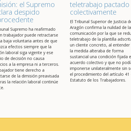
isión: el Supremo
teletrabajo pactado
lara despido
colectivamente
procedente
El Tribunal Superior de Justicia d
Aragón confirma la nulidad de la
ibunal Supremo ha reafirmado
comunicación por la que se redu
n trabajador puede retractarse
teletrabajo de la plantilla adscrit
a baja voluntaria antes de que
un cliente concreto, al entender
zca efectos siempre que la
la medida alteraba de forma
ión laboral siga vigente y ese
sustancial una condición fijada 
o de decisión no causa
acuerdo colectivo y que no podí
icios a la empresa ni a terceros.
imponerse unilateralmente sin s
abajador tiene derecho a
el procedimiento del artículo 41 
ctarse de la dimisión preavisada
Estatuto de los Trabajadores.
ras la relación laboral continúe
te.