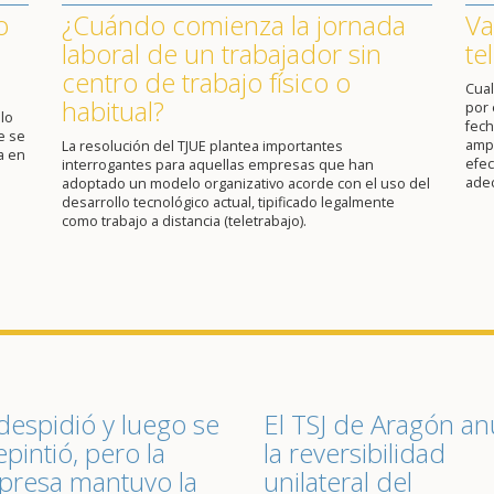
o
¿Cuándo comienza la jornada
Va
laboral de un trabajador sin
te
centro de trabajo físico o
Cual
habitual?
por 
lo
fech
e se
ampl
La resolución del TJUE plantea importantes
a en
efec
interrogantes para aquellas empresas que han
ade
adoptado un modelo organizativo acorde con el uso del
desarrollo tecnológico actual, tipificado legalmente
como trabajo a distancia (teletrabajo).
despidió y luego se
El TSJ de Aragón an
epintió, pero la
la reversibilidad
resa mantuvo la
unilateral del