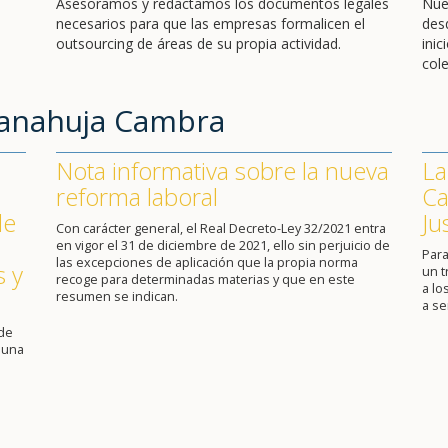
Asesoramos y redactamos los documentos legales
Nue
necesarios para que las empresas formalicen el
des
outsourcing de áreas de su propia actividad.
ini
cole
Sanahuja Cambra
Nota informativa sobre la nueva
La
reforma laboral
Ca
de
Ju
Con carácter general, el Real Decreto-Ley 32/2021 entra
en vigor el 31 de diciembre de 2021, ello sin perjuicio de
Para
las excepciones de aplicación que la propia norma
s y
un 
recoge para determinadas materias y que en este
a lo
resumen se indican.
a se
 de
 una