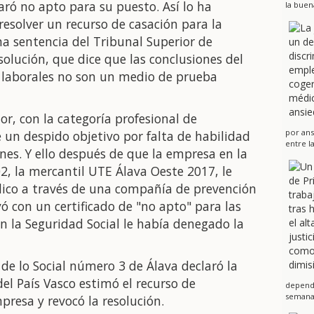
aró no apto para su puesto. Así lo ha
la buen
resolver un recurso de casación para la
na sentencia del Tribunal Superior de
resolución, que dice que las conclusiones del
s laborales no son un medio de prueba
dor, con la categoría profesional de
por ans
 un despido objetivo por falta de habilidad
entre l
es. Y ello después de que la empresa en la
2, la mercantil UTE Álava Oeste 2017, le
ico a través de una compañía de prevención
yó con un certificado de "no apto" para las
en la Seguridad Social le había denegado la
 de lo Social número 3 de Álava declaró la
del País Vasco estimó el recurso de
dependi
semanas
presa y revocó la resolución.