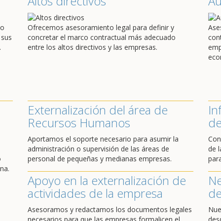
Altos directivos
A
do
Ofrecemos asesoramiento legal para definir y
Ase
 sus
concretar el marco contractual más adecuado
con
.
entre los altos directivos y las empresas.
emp
eco
Externalización del área de
In
Recursos Humanos
de
Aportamos el soporte necesario para asumir la
Con
administración o supervisión de las áreas de
de l
o
personal de pequeñas y medianas empresas.
par
na.
Apoyo en la externalización de
Ne
actividades de la empresa
de
Asesoramos y redactamos los documentos legales
Nue
necesarios para que las empresas formalicen el
des