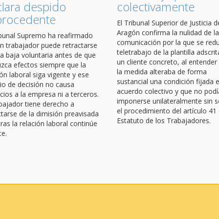
lara despido
colectivamente
procedente
El Tribunal Superior de Justicia d
Aragón confirma la nulidad de la
ibunal Supremo ha reafirmado
comunicación por la que se redu
n trabajador puede retractarse
teletrabajo de la plantilla adscrit
a baja voluntaria antes de que
un cliente concreto, al entender
zca efectos siempre que la
la medida alteraba de forma
ión laboral siga vigente y ese
sustancial una condición fijada 
o de decisión no causa
acuerdo colectivo y que no podí
icios a la empresa ni a terceros.
imponerse unilateralmente sin s
abajador tiene derecho a
el procedimiento del artículo 41 
ctarse de la dimisión preavisada
Estatuto de los Trabajadores.
ras la relación laboral continúe
te.