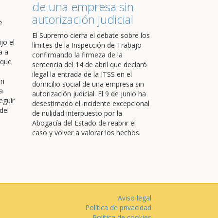
de una empresa sin
autorización judicial
e
El Supremo cierra el debate sobre los
jo el
límites de la Inspección de Trabajo
a a
confirmando la firmeza de la
 que
sentencia del 14 de abril que declaró
ilegal la entrada de la ITSS en el
en
domicilio social de una empresa sin
a
autorización judicial. El 9 de junio ha
eguir
desestimado el incidente excepcional
del
de nulidad interpuesto por la
Abogacía del Estado de reabrir el
caso y volver a valorar los hechos.
Aviso legal
Política de privacidad
Política de cookies