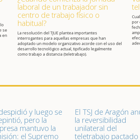
laboral de un trabajador sin
te
centro de trabajo físico o
Cual
habitual?
por 
lo
fech
e se
ampl
La resolución del TJUE plantea importantes
a en
efec
interrogantes para aquellas empresas que han
ade
adoptado un modelo organizativo acorde con el uso del
desarrollo tecnológico actual, tipificado legalmente
como trabajo a distancia (teletrabajo).
despidió y luego se
El TSJ de Aragón an
epintió, pero la
la reversibilidad
resa mantuvo la
unilateral del
isión: el Supremo
teletrabajo pactado