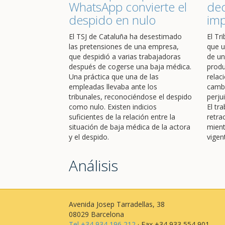
WhatsApp convierte el
dec
despido en nulo
im
El TSJ de Cataluña ha desestimado
El Tr
las pretensiones de una empresa,
que u
que despidió a varias trabajadoras
de un
después de cogerse una baja médica.
produ
Una práctica que una de las
relac
empleadas llevaba ante los
cambi
tribunales, reconociéndose el despido
perju
como nulo. Existen indicios
El tr
suficientes de la relación entre la
retra
situación de baja médica de la actora
mient
y el despido.
vigen
Análisis
Avenida Josep Tarradellas, 38
08029 Barcelona
Tel +34 934 196 212
· Fax +34 933 554 901