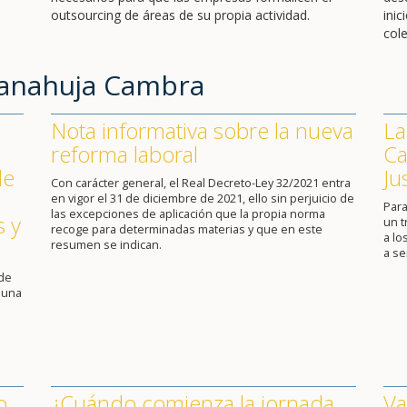
outsourcing de áreas de su propia actividad.
ini
cole
Sanahuja Cambra
Nota informativa sobre la nueva
La
reforma laboral
Ca
de
Ju
Con carácter general, el Real Decreto-Ley 32/2021 entra
en vigor el 31 de diciembre de 2021, ello sin perjuicio de
Para
las excepciones de aplicación que la propia norma
s y
un 
recoge para determinadas materias y que en este
a lo
resumen se indican.
a se
 de
 una
o
¿Cuándo comienza la jornada
Va