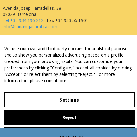
Avenida Josep Tarradellas, 38
08029 Barcelona
Tel +34 934 196 212
· Fax +34 933 554 901
info@sanahujacambra.com
Aviso legal
We use our own and third-party cookies for analytical purposes
Política de privacidad
and to show you personalized advertising based on a profile
Política de cookies
created from your browsing habits. You can customize your
Política de web i redes
preferences by clicking "Configure," accept all cookies by clicking
Parking público: Avenida Josep Tarradellas, 38
"Accept," or reject them by selecting "Reject." For more
information, please consult our
.
Legal Notice
Settings
Privacy Policy
Reject
Settings
Accept
Cookie Policy