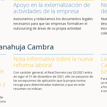
Apoyo en la externalización de
Ne
actividades de la empresa
de
Asesoramos y redactamos los documentos legales
Nue
necesarios para que las empresas formalicen el
des
outsourcing de áreas de su propia actividad.
ini
cole
Sanahuja Cambra
Nota informativa sobre la nueva
La
reforma laboral
Ca
de
Ju
Con carácter general, el Real Decreto-Ley 32/2021 entra
en vigor el 31 de diciembre de 2021, ello sin perjuicio de
Para
las excepciones de aplicación que la propia norma
s y
un 
recoge para determinadas materias y que en este
a lo
resumen se indican.
a se
 de
 una