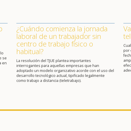
o
¿Cuándo comienza la jornada
Va
laboral de un trabajador sin
te
centro de trabajo físico o
Cual
habitual?
por 
lo
fech
e se
ampl
La resolución del TJUE plantea importantes
a en
efec
interrogantes para aquellas empresas que han
ade
adoptado un modelo organizativo acorde con el uso del
desarrollo tecnológico actual, tipificado legalmente
como trabajo a distancia (teletrabajo).