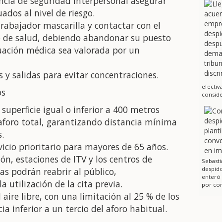
ncia de seguridad interpersonal asegurar
ados al nivel de riesgo.
trabajador mascarilla y contactar con el
ro de salud, debiendo abandonar su puesto
uación médica sea valorada por un
 y salidas para evitar concentraciones.
efectiv
os
conside
superficie igual o inferior a 400 metros
aforo total, garantizando distancia mínima
.
vicio prioritario para mayores de 65 años.
n, estaciones de ITV y los centros de
Sebasti
despido
tas podrán reabrir al público,
enteró
utilización de la cita previa.
por cor
aire libre, con una limitación al 25 % de los
ia inferior a un tercio del aforo habitual.