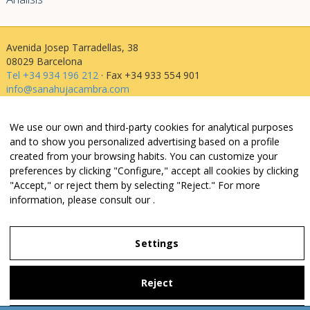
Avenida Josep Tarradellas, 38
08029 Barcelona
Tel +34 934 196 212
· Fax +34 933 554 901
info@sanahujacambra.com
We use our own and third-party cookies for analytical purposes
Aviso legal
and to show you personalized advertising based on a profile
Política de privacidad
created from your browsing habits. You can customize your
Política de cookies
preferences by clicking "Configure," accept all cookies by clicking
Política de web i redes
"Accept," or reject them by selecting "Reject." For more
Parking público: Avenida Josep Tarradellas, 38
information, please consult our
.
Settings
Legal Notice
Privacy Policy
Reject
Settings