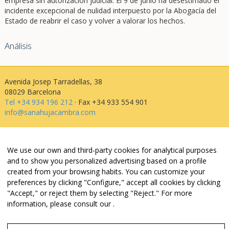
empresa sin autorización judicial. El 9 de junio ha desestimado el
incidente excepcional de nulidad interpuesto por la Abogacía del
Estado de reabrir el caso y volver a valorar los hechos.
Análisis
Avenida Josep Tarradellas, 38
08029 Barcelona
Tel +34 934 196 212
· Fax +34 933 554 901
info@sanahujacambra.com
Aviso legal
We use our own and third-party cookies for analytical purposes
Política de privacidad
and to show you personalized advertising based on a profile
Política de cookies
created from your browsing habits. You can customize your
Política de web i redes
preferences by clicking "Configure," accept all cookies by clicking
Parking público: Avenida Josep Tarradellas, 38
"Accept," or reject them by selecting "Reject." For more
information, please consult our
.