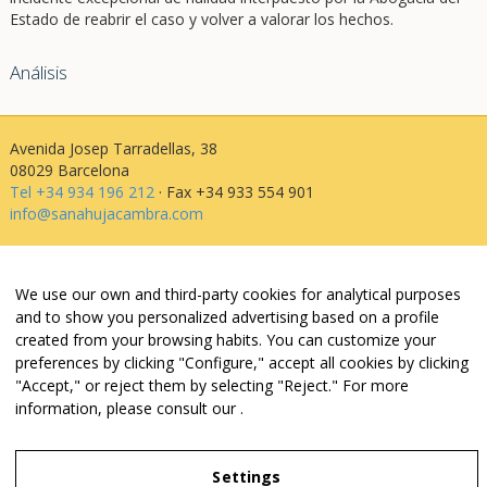
Estado de reabrir el caso y volver a valorar los hechos.
Análisis
Avenida Josep Tarradellas, 38
08029 Barcelona
Tel +34 934 196 212
· Fax +34 933 554 901
info@sanahujacambra.com
Aviso legal
We use our own and third-party cookies for analytical purposes
Política de privacidad
and to show you personalized advertising based on a profile
Política de cookies
created from your browsing habits. You can customize your
Política de web i redes
preferences by clicking "Configure," accept all cookies by clicking
Parking público: Avenida Josep Tarradellas, 38
"Accept," or reject them by selecting "Reject." For more
information, please consult our
.
Legal Notice
Settings