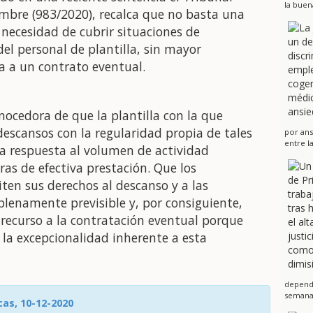
la buen
embre (983/2020), recalca que no basta una
 necesidad de cubrir situaciones de
del personal de plantilla, sin mayor
ra a un contrato eventual.
cedora de que la plantilla con la que
descansos con la regularidad propia de tales
por ans
entre l
 la respuesta al volumen de actividad
as de efectiva prestación. Que los
citen sus derechos al descanso y a las
plenamente previsible y, por consiguiente,
l recurso a la contratación eventual porque
la excepcionalidad inherente a esta
dependi
semanas
cas, 10-12-2020