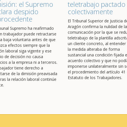
isión: el Supremo
teletrabajo pactado
lara despido
colectivamente
procedente
El Tribunal Superior de Justicia d
Aragón confirma la nulidad de la
ibunal Supremo ha reafirmado
comunicación por la que se redu
n trabajador puede retractarse
teletrabajo de la plantilla adscrit
a baja voluntaria antes de que
un cliente concreto, al entender
zca efectos siempre que la
la medida alteraba de forma
ión laboral siga vigente y ese
sustancial una condición fijada 
o de decisión no causa
acuerdo colectivo y que no podí
icios a la empresa ni a terceros.
imponerse unilateralmente sin s
abajador tiene derecho a
el procedimiento del artículo 41 
ctarse de la dimisión preavisada
Estatuto de los Trabajadores.
ras la relación laboral continúe
te.