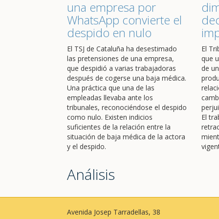
una empresa por
dim
WhatsApp convierte el
dec
despido en nulo
im
El TSJ de Cataluña ha desestimado
El Tr
las pretensiones de una empresa,
que u
que despidió a varias trabajadoras
de un
después de cogerse una baja médica.
produ
Una práctica que una de las
relac
empleadas llevaba ante los
cambi
tribunales, reconociéndose el despido
perju
como nulo. Existen indicios
El tr
suficientes de la relación entre la
retra
situación de baja médica de la actora
mient
y el despido.
vigen
Análisis
Avenida Josep Tarradellas, 38