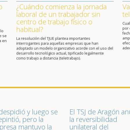
o
¿Cuándo comienza la jornada
Va
laboral de un trabajador sin
te
centro de trabajo físico o
Cual
habitual?
por 
lo
fech
e se
ampl
La resolución del TJUE plantea importantes
a en
efec
interrogantes para aquellas empresas que han
ade
adoptado un modelo organizativo acorde con el uso del
desarrollo tecnológico actual, tipificado legalmente
como trabajo a distancia (teletrabajo).
despidió y luego se
El TSJ de Aragón an
epintió, pero la
la reversibilidad
resa mantuvo la
unilateral del