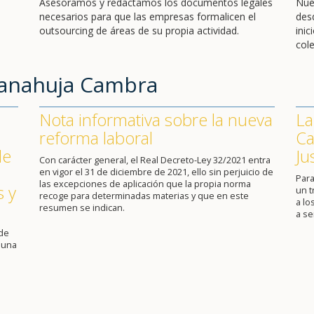
Asesoramos y redactamos los documentos legales
Nue
necesarios para que las empresas formalicen el
des
outsourcing de áreas de su propia actividad.
ini
cole
Sanahuja Cambra
Nota informativa sobre la nueva
La
reforma laboral
Ca
de
Ju
Con carácter general, el Real Decreto-Ley 32/2021 entra
en vigor el 31 de diciembre de 2021, ello sin perjuicio de
Para
las excepciones de aplicación que la propia norma
s y
un 
recoge para determinadas materias y que en este
a lo
resumen se indican.
a se
 de
 una