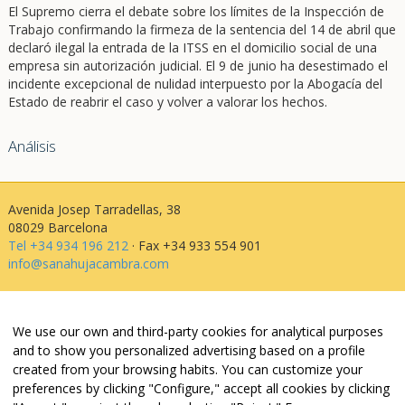
El Supremo cierra el debate sobre los límites de la Inspección de
Trabajo confirmando la firmeza de la sentencia del 14 de abril que
declaró ilegal la entrada de la ITSS en el domicilio social de una
empresa sin autorización judicial. El 9 de junio ha desestimado el
incidente excepcional de nulidad interpuesto por la Abogacía del
Estado de reabrir el caso y volver a valorar los hechos.
Análisis
Avenida Josep Tarradellas, 38
08029 Barcelona
Tel +34 934 196 212
· Fax +34 933 554 901
info@sanahujacambra.com
Aviso legal
We use our own and third-party cookies for analytical purposes
Política de privacidad
and to show you personalized advertising based on a profile
Política de cookies
created from your browsing habits. You can customize your
Política de web i redes
preferences by clicking "Configure," accept all cookies by clicking
Parking público: Avenida Josep Tarradellas, 38