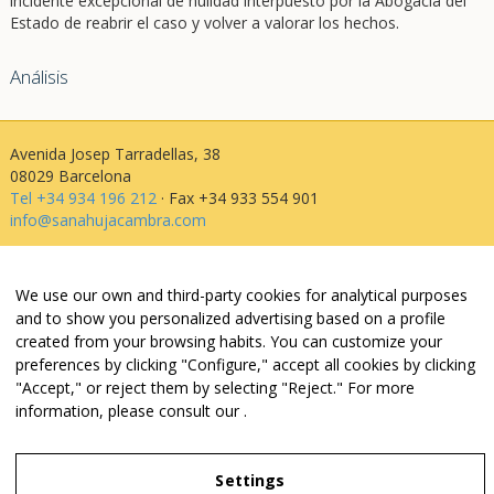
incidente excepcional de nulidad interpuesto por la Abogacía del
Estado de reabrir el caso y volver a valorar los hechos.
Análisis
Avenida Josep Tarradellas, 38
08029 Barcelona
Tel +34 934 196 212
· Fax +34 933 554 901
info@sanahujacambra.com
Aviso legal
We use our own and third-party cookies for analytical purposes
Política de privacidad
and to show you personalized advertising based on a profile
Política de cookies
created from your browsing habits. You can customize your
Política de web i redes
preferences by clicking "Configure," accept all cookies by clicking
Parking público: Avenida Josep Tarradellas, 38
"Accept," or reject them by selecting "Reject." For more
information, please consult our
.
Legal Notice
Settings