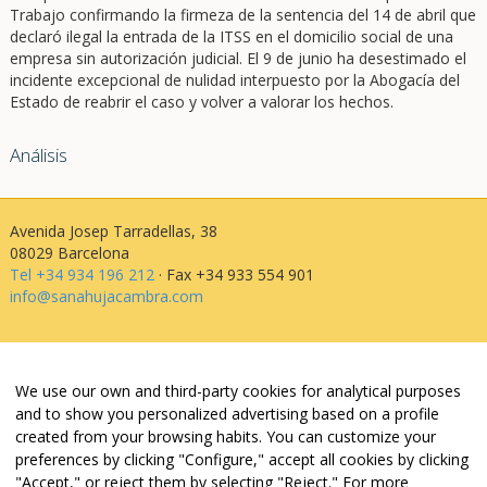
Trabajo confirmando la firmeza de la sentencia del 14 de abril que
declaró ilegal la entrada de la ITSS en el domicilio social de una
empresa sin autorización judicial. El 9 de junio ha desestimado el
incidente excepcional de nulidad interpuesto por la Abogacía del
Estado de reabrir el caso y volver a valorar los hechos.
Análisis
Avenida Josep Tarradellas, 38
08029 Barcelona
Tel +34 934 196 212
· Fax +34 933 554 901
info@sanahujacambra.com
Aviso legal
Política de privacidad
We use our own and third-party cookies for analytical purposes
Política de cookies
and to show you personalized advertising based on a profile
Política de web i redes
created from your browsing habits. You can customize your
Parking público: Avenida Josep Tarradellas, 38
preferences by clicking "Configure," accept all cookies by clicking
"Accept," or reject them by selecting "Reject." For more