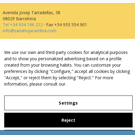
Avenida Josep Tarradellas, 38
08029 Barcelona
Tel +34 934 196 212
· Fax +34 933 554 901
info@sanahujacambra.com
Aviso legal
We use our own and third-party cookies for analytical purposes
Política de privacidad
and to show you personalized advertising based on a profile
Política de cookies
created from your browsing habits. You can customize your
Política de web i redes
preferences by clicking "Configure," accept all cookies by clicking
Parking público: Avenida Josep Tarradellas, 38
"Accept," or reject them by selecting "Reject." For more
information, please consult our
.
Legal Notice
Settings
Privacy Policy
Reject
Settings