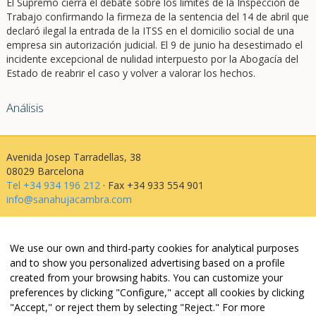
El Supremo cierra el debate sobre los límites de la Inspección de
Trabajo confirmando la firmeza de la sentencia del 14 de abril que
declaró ilegal la entrada de la ITSS en el domicilio social de una
empresa sin autorización judicial. El 9 de junio ha desestimado el
incidente excepcional de nulidad interpuesto por la Abogacía del
Estado de reabrir el caso y volver a valorar los hechos.
Análisis
Avenida Josep Tarradellas, 38
08029 Barcelona
Tel +34 934 196 212
· Fax +34 933 554 901
info@sanahujacambra.com
Aviso legal
We use our own and third-party cookies for analytical purposes
Política de privacidad
and to show you personalized advertising based on a profile
Política de cookies
created from your browsing habits. You can customize your
Política de web i redes
preferences by clicking "Configure," accept all cookies by clicking
Parking público: Avenida Josep Tarradellas, 38
"Accept," or reject them by selecting "Reject." For more